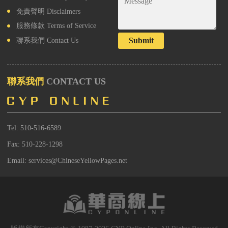
免責聲明
Disclaimers
服務條款
Terms of Service
Submit
聯系我們
Contact Us
聯系我們
CONTACT US
Tel: 510-516-6589
Fax: 510-228-1298
Email: services@ChineseYellowPages.net