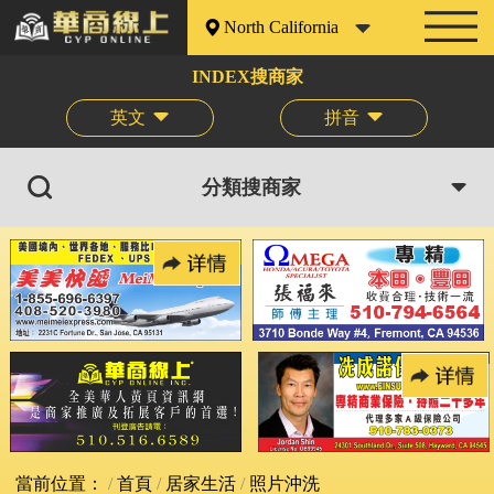
North California
INDEX搜商家
英文
拼音
分類搜商家
當前位置：
首頁
居家生活
照片沖洗