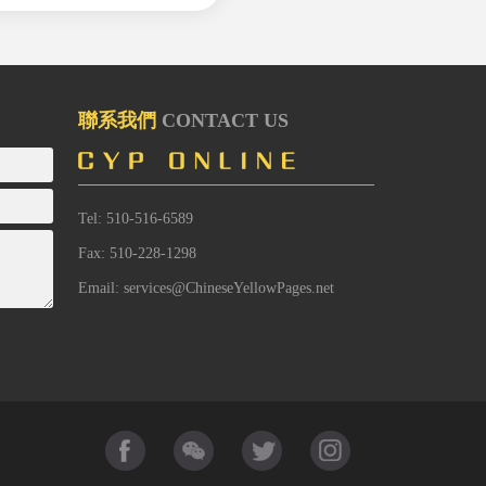
聯系我們
CONTACT US
Tel: 510-516-6589
Fax: 510-228-1298
Email: services@ChineseYellowPages.net