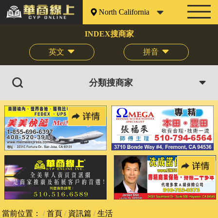
North California
INDEX搜商家
英文
拼音
分類搜商家
當前位置：
首頁
資訊篇
生活