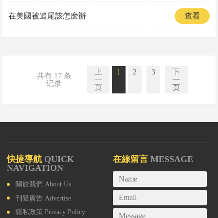
在美國被追尾該怎麽辦
查看
上
1
2
3
下
共有 17 条
一
一
记录
页
页
快捷導航
QUICK
在線留言
MESSAGE
NAVIGATION
關於我們
About Us
刊登廣告
Advertise
隱私政策
Privacy Policy