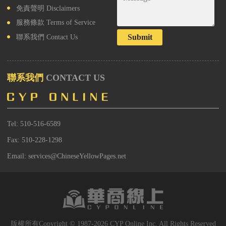
免責聲明
Disclaimers
服務條款
Terms of Service
Submit
聯系我們
Contact Us
聯系我們
CONTACT US
Tel: 510-516-6589
Fax: 510-228-1298
Email: services@ChineseYellowPages.net
版權所有Copyright © 1987-2026 CYP Online Inc. All Rights Reserved