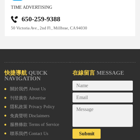
TIME ADVERTISING
650-259-9388
50 Victoria Ave., 2nd Fl., Millbrae, CA 94030
快捷導航
QUICK
在線留言
MESSAGE
NAVIGATION
關於我們
About Us
刊登廣告
Advertise
隱私政策
Privacy Policy
免責聲明
Disclaimers
服務條款
Terms of Service
Submit
聯系我們
Contact Us