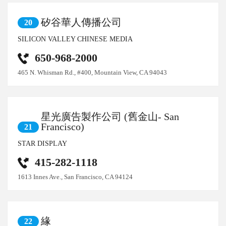
矽谷華人傳播公司
20
SILICON VALLEY CHINESE MEDIA
650-968-2000
465 N. Whisman Rd., #400, Mountain View, CA 94043
星光廣告製作公司 (舊金山- San
Francisco)
21
STAR DISPLAY
415-282-1118
1613 Innes Ave., San Francisco, CA 94124
緣
22