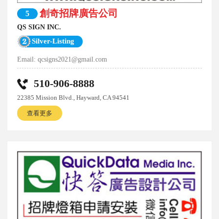
創奇招牌廣告公司
5
QS SIGN INC.
Silver-Listing
Email:
qcsigns2021@gmail.com
510-906-8888
22385 Mission Blvd., Hayward, CA 94541
查看更多