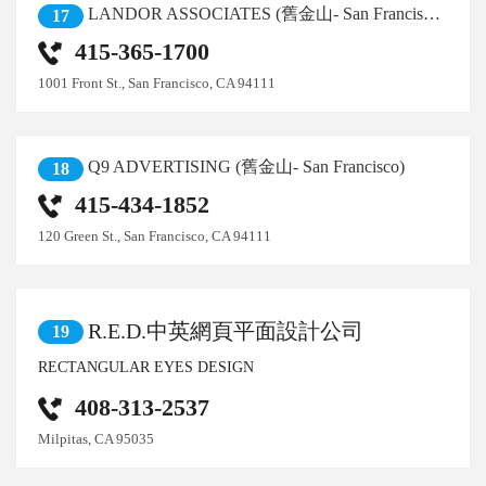
LANDOR ASSOCIATES (舊金山- San Francisco)
17
415-365-1700
1001 Front St., San Francisco, CA 94111
Q9 ADVERTISING (舊金山- San Francisco)
18
415-434-1852
120 Green St., San Francisco, CA 94111
R.E.D.中英網頁平面設計公司
19
RECTANGULAR EYES DESIGN
408-313-2537
Milpitas, CA 95035