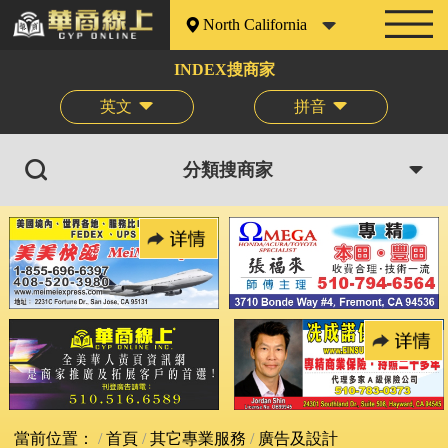
North California
INDEX搜商家
英文
拼音
分類搜商家
當前位置：
首頁
其它專業服務
廣告及設計