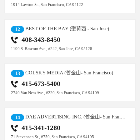
1914 Lawton St., San Francisco, CA 94122
BEST OF THE BAY (聖荷西 - San Jose)
12
408-343-8450
1190 S. Bascom Ave., #242, San Jose, CA 95128
COLSKY MEDIA (舊金山- San Francisco)
13
415-673-5400
2740 Van Ness Ave., #220, San Francisco, CA 94109
DAE ADVERTISING INC. (舊金山- San Francisco)
14
415-341-1280
71 Stevenson St., #750, San Francisco, CA 94105