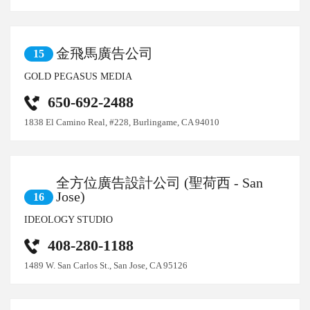
金飛馬廣告公司
15
GOLD PEGASUS MEDIA
650-692-2488
1838 El Camino Real, #228, Burlingame, CA 94010
全方位廣告設計公司 (聖荷西 - San
Jose)
16
IDEOLOGY STUDIO
408-280-1188
1489 W. San Carlos St., San Jose, CA 95126