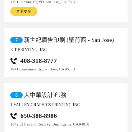
1701 Fortune Dr., #D, San Jose, CA 95131
查看更多
新世紀廣告印刷 (聖荷西 - San Jose)
7
E T PRINTING, INC.
408-318-8777
1941 Concourse Dr., San Jose, CA 95113
大中華設計‧印務
8
1 VALLEY GRAPHICS PRINTING INC.
650-388-8986
1842 El Camino Real, #2, Burlingame, CA 94010