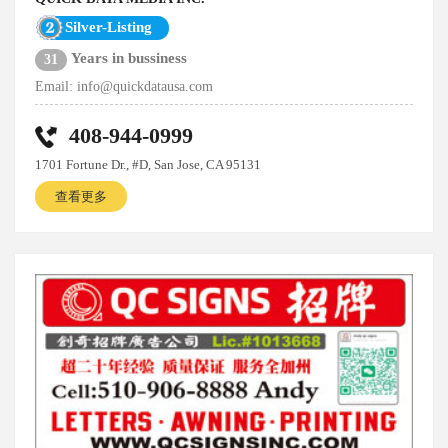
Silver-Listing
Years in bussiness
31
Email:
info@quickdatausa.com
408-944-0999
1701 Fortune Dr., #D, San Jose, CA 95131
查看更多