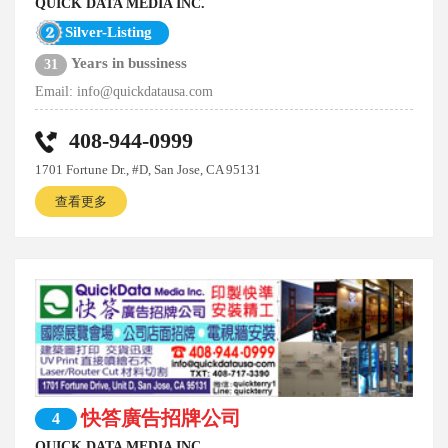
QUICK DATA MEDIA INC.
Silver-Listing
Years in bussiness
31
Email:
info@quickdatausa.com
408-944-0999
1701 Fortune Dr., #D, San Jose, CA 95131
查看更多
快答廣告招牌公司
4
QUICK DATA MEDIA INC.