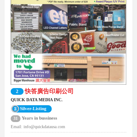
快答廣告印刷公司
2
QUICK DATA MEDIA INC.
Silver-Listing
Years in bussiness
31
Email:
info@quickdatausa.com