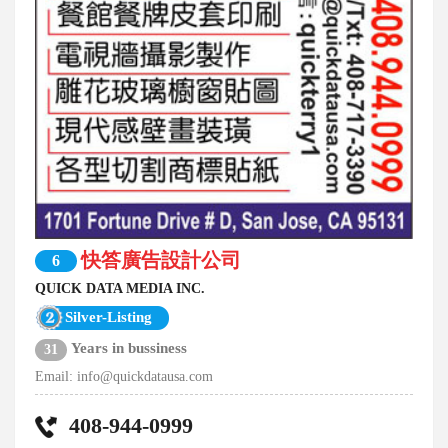
快答廣告設計公司
6
QUICK DATA MEDIA INC.
Silver-Listing
Years in bussiness
31
Email:
info@quickdatausa.com
408-944-0999