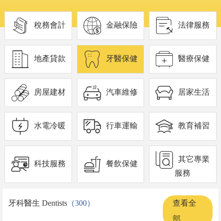
稅務會計
金融保險
法律服務
地產貸款
牙醫保健
醫療保健
房屋建材
汽車維修
居家生活
水電冷暖
行車運輸
教育補習
其它專業
科技服務
餐飲保健
服務
牙科醫生 Dentists
（300）
查看全
部