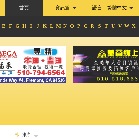
首頁
資訊篇
語言：
繁體中文
E
F
G
H
I
J
K
L
M
N
O
P
Q
R
S
T
U
V
W
X
排序