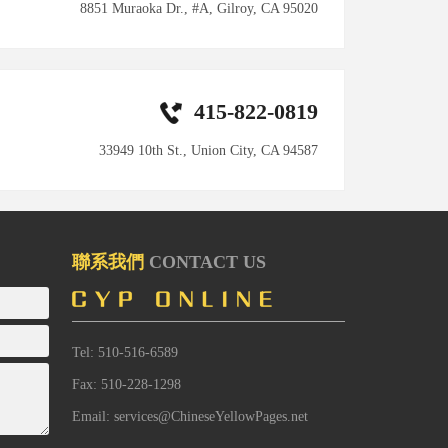
8851 Muraoka Dr., #A, Gilroy, CA 95020
415-822-0819
33949 10th St., Union City, CA 94587
聯系我們
CONTACT US
Tel: 510-516-6589
Fax: 510-228-1298
Email: services@ChineseYellowPages.net