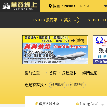
位置：
North California
INDEX搜商家
英文
A
B
C
D
當前位置：
首頁
房屋建材
鐵門鐵窗
您是否要找：
鐵門鐵窗
鐵藝門窗
優質名錄推薦
Listing Level