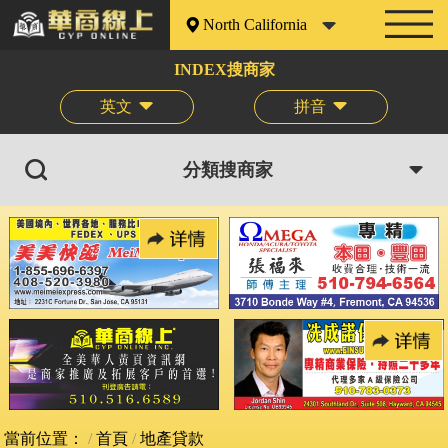
North California
INDEX搜商家
英文
拼音
分類搜商家
當前位置：
首頁
地產貸款