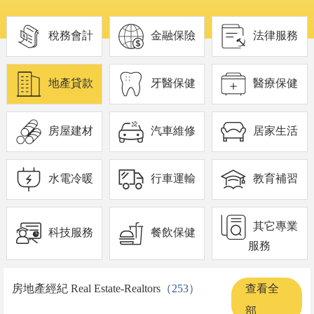
稅務會計
金融保險
法律服務
地產貸款
牙醫保健
醫療保健
房屋建材
汽車維修
居家生活
水電冷暖
行車運輸
教育補習
其它專業
科技服務
餐飲保健
服務
房地產經紀 Real Estate-Realtors
（253）
查看全
部