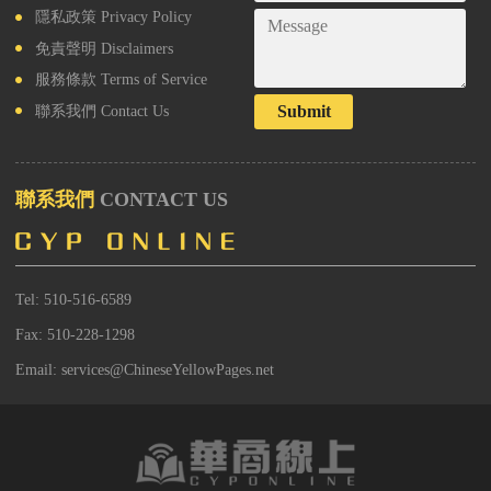
隱私政策
Privacy Policy
免責聲明
Disclaimers
服務條款
Terms of Service
Submit
聯系我們
Contact Us
聯系我們
CONTACT US
Tel: 510-516-6589
Fax: 510-228-1298
Email: services@ChineseYellowPages.net