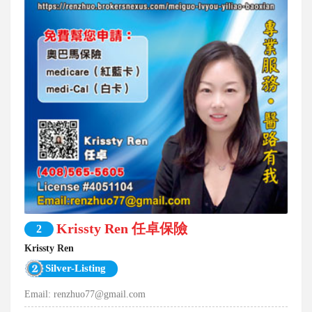
Krissty Ren 任卓保險
2
Krissty Ren
Silver-Listing
Email:
renzhuo77@gmail.com