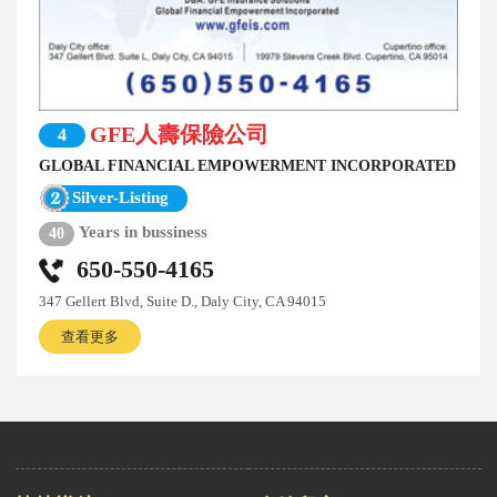
GFE人壽保險公司
4
GLOBAL FINANCIAL EMPOWERMENT INCORPORATED
Silver-Listing
Years in bussiness
40
650-550-4165
347 Gellert Blvd, Suite D., Daly City, CA 94015
查看更多