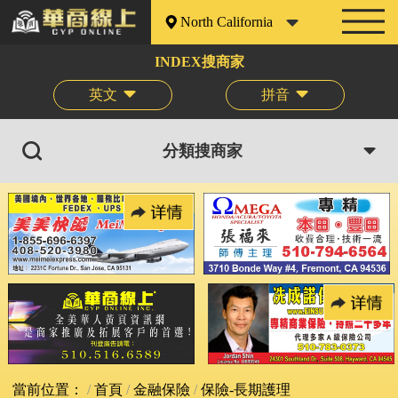
North California
INDEX搜商家
英文
拼音
分類搜商家
當前位置：
首頁
金融保險
保險-長期護理