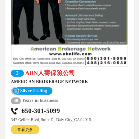
ABN人壽保險公司
3
AMERICAN BROKERAGE NETWORK
Silver-Listing
Years in bussiness
40
650-301-5099
347 Gellert Blvd, Suite D., Daly City, CA 94015
查看更多