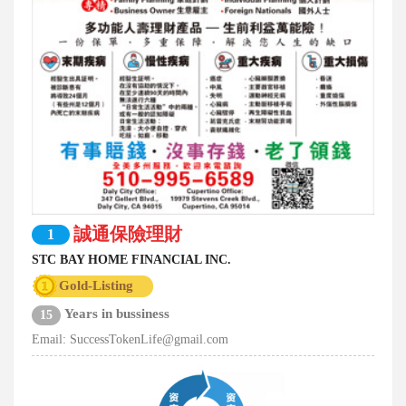
誠通保險理財
1
STC BAY HOME FINANCIAL INC.
Gold-Listing
Years in bussiness
15
Email:
SuccessTokenLife@gmail.com