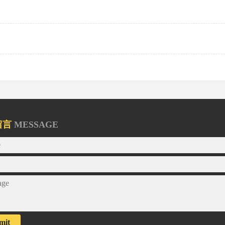
留言
MESSAGE
mit