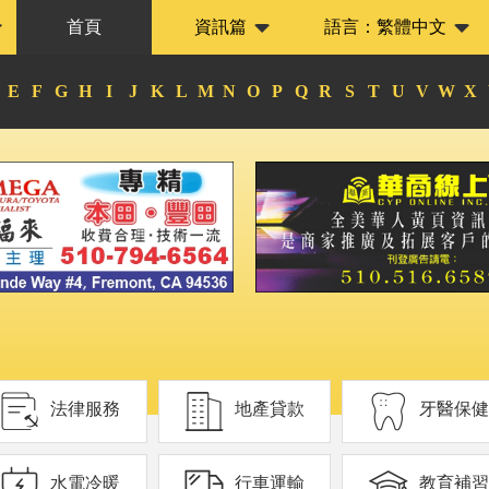
首頁
資訊篇
語言：
繁體中文
E
F
G
H
I
J
K
L
M
N
O
P
Q
R
S
T
U
V
W
X
法律服務
地產貸款
牙醫保健
水電冷暖
行車運輸
教育補習