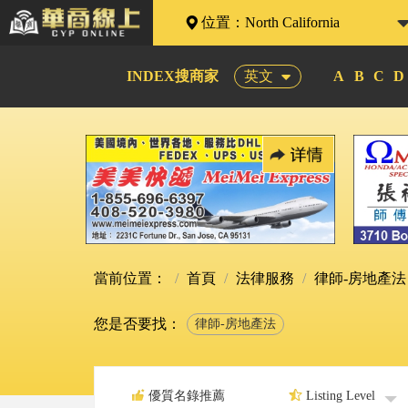
位置：
North California
INDEX搜商家
英文
A
B
C
D
當前位置：
首頁
法律服務
律師-房地產
您是否要找：
律師-房地產法
優質名錄推薦
Listing Level