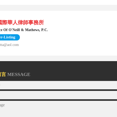
國際華人律師事務所
ce Of O'Neill & Mathews, P.C.
er-Listing
itta@aol.com
留言
MESSAGE