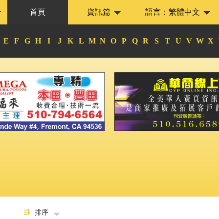
首頁
資訊篇
語言：
繁體中文
E
F
G
H
I
J
K
L
M
N
O
P
Q
R
S
T
U
V
W
X
法
排序