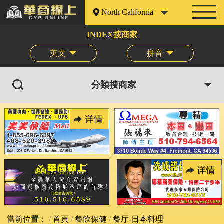
North California
INDEX搜商家
英文
拼音
分類搜商家
當前位置：
首頁
餐飲保健
餐厅-日本料理