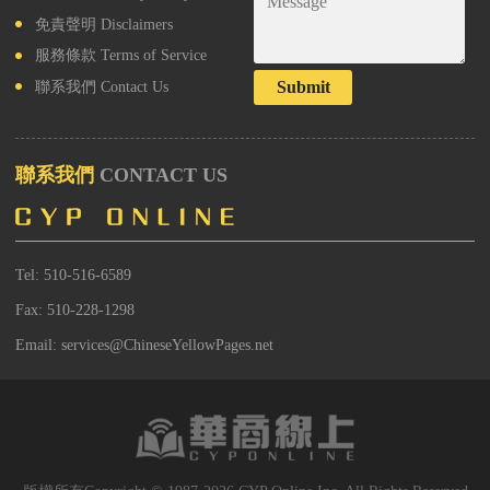
免責聲明
Disclaimers
服務條款
Terms of Service
Submit
聯系我們
Contact Us
聯系我們
CONTACT US
Tel: 510-516-6589
Fax: 510-228-1298
Email: services@ChineseYellowPages.net