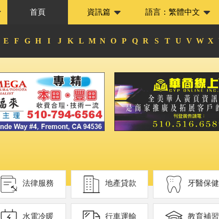
首頁
資訊篇
語言：
繁體中文
E
F
G
H
I
J
K
L
M
N
O
P
Q
R
S
T
U
V
W
X
法律服務
地產貸款
牙醫保健
水電冷暖
行車運輸
教育補習