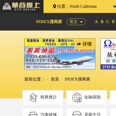
位置：
North California
INDEX搜商家
英文
A
B
C
D
當前位置：
首頁
INDEX搜商家
稅務會計
金融保險
汽車維修
居家生活