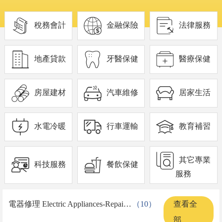
稅務會計
金融保險
法律服務
地產貸款
牙醫保健
醫療保健
房屋建材
汽車維修
居家生活
水電冷暖
行車運輸
教育補習
其它專業
科技服務
餐飲保健
服務
電器修理 Electric Appliances-Repair & Parts
（10）
查看全
部