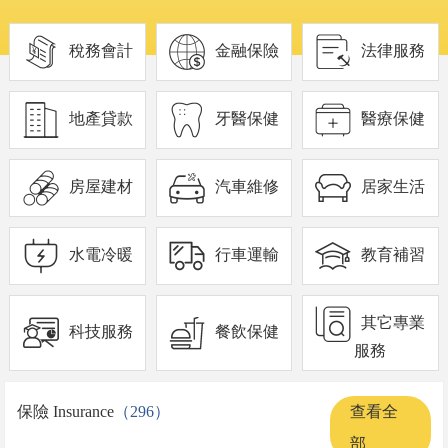
稅務會計
金融保險
法律服務
地產貸款
牙醫保健
醫療保健
房屋建材
汽車維修
居家生活
水電冷暖
行車運輸
教育補習
其它專業
科技服務
餐飲保健
服務
保險 Insurance
（296）
查看全
部