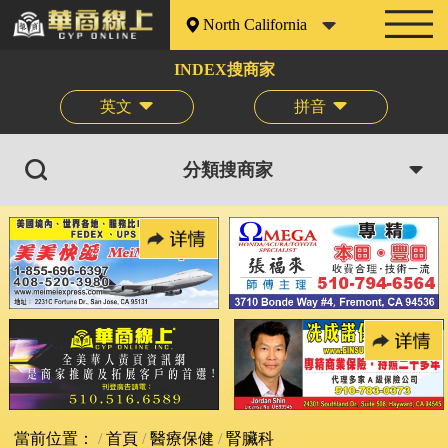
North California
INDEX搜商家
英文
拼音
分類搜商家
當前位置：
首頁
醫療保健
腎臟科