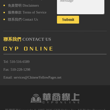
免責聲明
Disclaimers
服務條款
Terms of Service
Submit
聯系我們
Contact Us
聯系我們
CONTACT US
Tel: 510-516-6589
Fax: 510-228-1298
Email: services@ChineseYellowPages.net