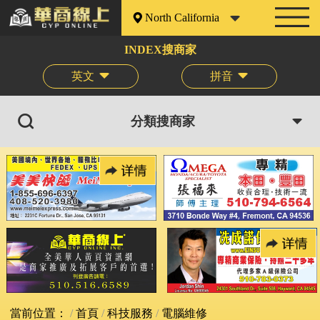
North California
INDEX搜商家
英文
拼音
分類搜商家
當前位置：
首頁
科技服務
電腦維修