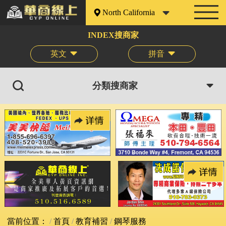
North California
INDEX搜商家
英文
拼音
分類搜商家
當前位置：
首頁
教育補習
鋼琴服務