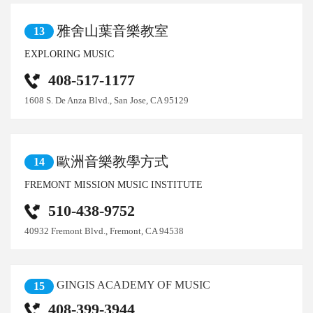
雅舍山葉音樂教室
13
EXPLORING MUSIC
408-517-1177
1608 S. De Anza Blvd., San Jose, CA 95129
歐洲音樂教學方式
14
FREMONT MISSION MUSIC INSTITUTE
510-438-9752
40932 Fremont Blvd., Fremont, CA 94538
GINGIS ACADEMY OF MUSIC
15
408-399-3944