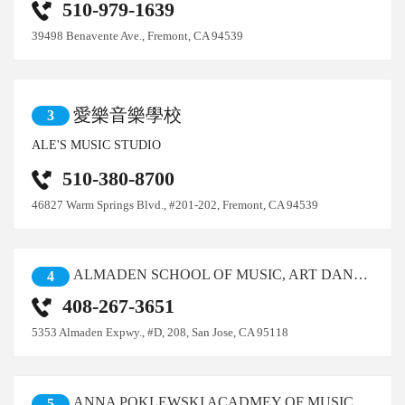
510-979-1639
39498 Benavente Ave., Fremont, CA 94539
愛樂音樂學校
3
ALE'S MUSIC STUDIO
510-380-8700
46827 Warm Springs Blvd., #201-202, Fremont, CA 94539
ALMADEN SCHOOL OF MUSIC, ART DANCE, INC.
4
408-267-3651
5353 Almaden Expwy., #D, 208, San Jose, CA 95118
ANNA POKLEWSKI ACADMEY OF MUSIC
5