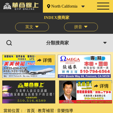
North California
INDEX搜商家
英文
拼音
分類搜商家
當前位置：
首頁
教育補習
音樂指導