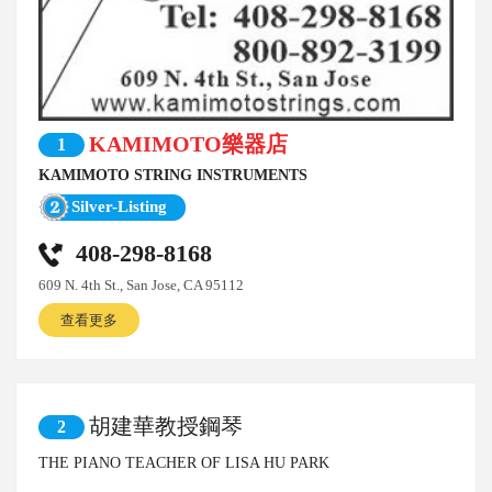
KAMIMOTO樂器店
1
KAMIMOTO STRING INSTRUMENTS
Silver-Listing
408-298-8168
609 N. 4th St., San Jose, CA 95112
查看更多
胡建華教授鋼琴
2
THE PIANO TEACHER OF LISA HU PARK