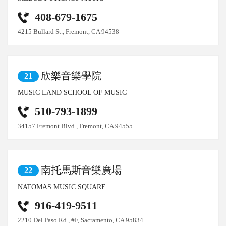
408-679-1675
4215 Bullard St., Fremont, CA 94538
欣樂音樂學院
21
MUSIC LAND SCHOOL OF MUSIC
510-793-1899
34157 Fremont Blvd., Fremont, CA 94555
南托馬斯音樂廣場
22
NATOMAS MUSIC SQUARE
916-419-9511
2210 Del Paso Rd., #F, Sacramento, CA 95834