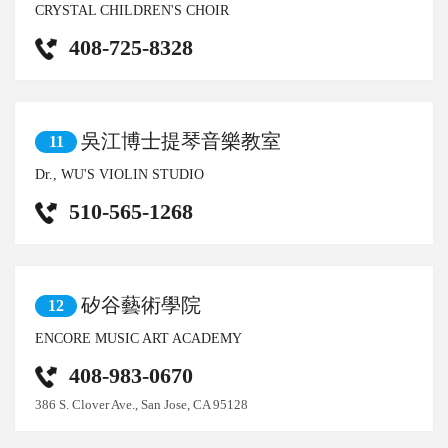
CRYSTAL CHILDREN'S CHOIR
408-725-8328
吳江博士提琴音樂教室
11
Dr., WU'S VIOLIN STUDIO
510-565-1268
矽谷藝術學院
12
ENCORE MUSIC ART ACADEMY
408-983-0670
386 S. Clover Ave., San Jose, CA 95128