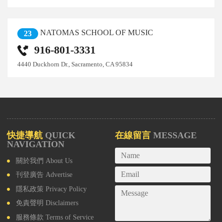
NATOMAS SCHOOL OF MUSIC
23
916-801-3331
4440 Duckhorn Dr., Sacramento, CA 95834
快捷導航
QUICK
在線留言
MESSAGE
NAVIGATION
關於我們
About Us
刊登廣告
Advertise
隱私政策
Privacy Policy
免責聲明
Disclaimers
服務條款
Terms of Service