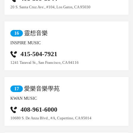
20 S. Santa Cruz Ave., #104, Los Gatos, CA 95030
靈想音樂
16
INSPIRE MUSIC
415-504-7921
1241 Taraval St., San Francisco, CA 94116
愛樂音樂學苑
17
KWAN MUSIC
408-961-6000
10680 S. De Anza Blvd., #A, Cupertino, CA 95014