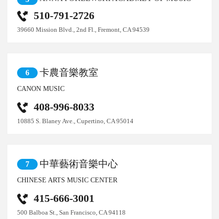
510-791-2726
39660 Mission Blvd., 2nd Fl., Fremont, CA 94539
卡農音樂教室
6
CANON MUSIC
408-996-8033
10885 S. Blaney Ave., Cupertino, CA 95014
中華藝術音樂中心
7
CHINESE ARTS MUSIC CENTER
415-666-3001
500 Balboa St., San Francisco, CA 94118