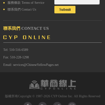
服務條款
Terms of Service
Submit
聯系我們
Contact Us
聯系我們
CONTACT US
Tel: 510-516-6589
Fax: 510-228-1298
Email: services@ChineseYellowPages.net
版權所有Copyright © 1987-2026 CYP Online Inc. All Rights Reserved