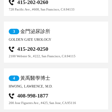
415-202-0260
728 Pacific Ave., #608, San Francisco, CA 94133
金門泌尿診所
3
GOLDEN GATE UROLOGY
415-202-0250
2100 Webster St., #222, San Francisco, CA 94115
黃禹醫學博士
4
HWONG, LAWRENCE, M.D.
408-998-1877
200 Jose Figueres Ave., #425, San Jose, CA 95116