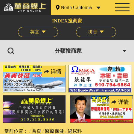
North California
INDEX搜商家
英文
拼音
分類搜商家
當前位置：
首頁
醫療保健
泌尿科