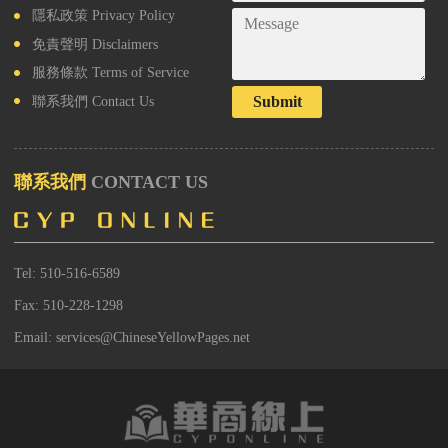
隱私政策
Privacy Policy
免責聲明
Disclaimers
服務條款
Terms of Service
Submit
聯系我們
Contact Us
聯系我們
CONTACT US
Tel: 510-516-6589
Fax: 510-228-1298
Email: services@ChineseYellowPages.net