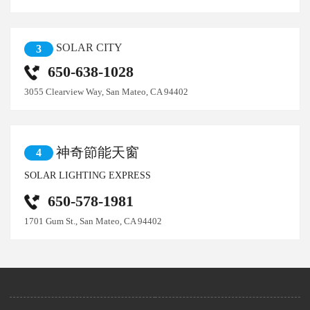
SOLAR CITY
3
650-638-1028
3055 Clearview Way, San Mateo, CA 94402
神奇節能天窗
4
SOLAR LIGHTING EXPRESS
650-578-1981
1701 Gum St., San Mateo, CA 94402