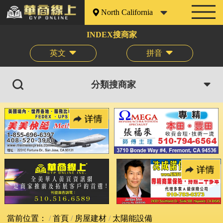
North California
INDEX搜商家
英文
拼音
分類搜商家
當前位置：
首頁
房屋建材
太陽能設備