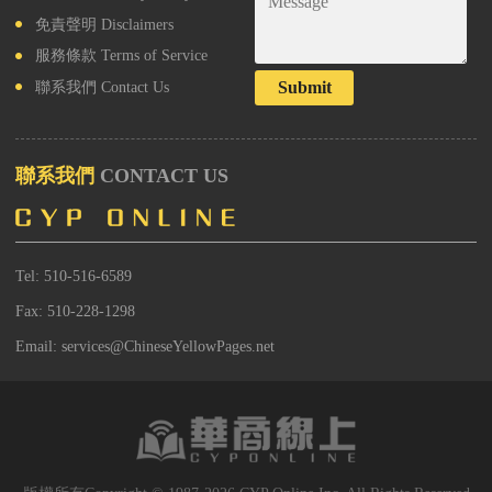
免責聲明
Disclaimers
服務條款
Terms of Service
Submit
聯系我們
Contact Us
聯系我們
CONTACT US
Tel: 510-516-6589
Fax: 510-228-1298
Email: services@ChineseYellowPages.net