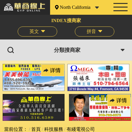
North California
INDEX搜商家
英文
拼音
分類搜商家
當前位置：
首頁
科技服務
有綫電視公司