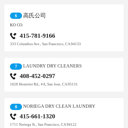
高氏公司
6
KO CO.
415-781-9166
333 Columbus Ave., San Francisco, CA 94133
LAUNDRY DRY CLEANERS
7
408-452-0297
1628 Hostetter Rd., #A, San Jose, CA 95131
NORIEGA DRY CLEAN LAUNDRY
8
415-661-1320
1711 Noriega St., San Francisco, CA 94122