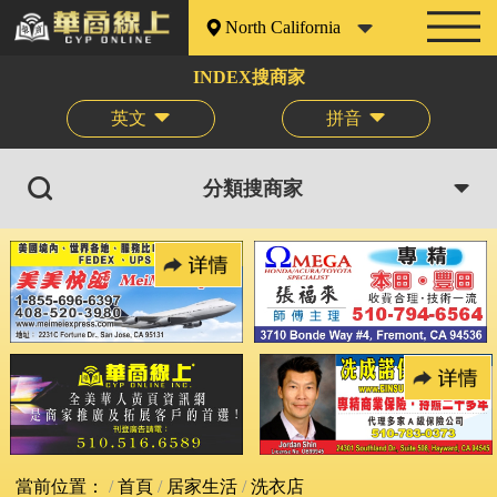
North California
INDEX搜商家
英文
拼音
分類搜商家
當前位置：
首頁
居家生活
洗衣店