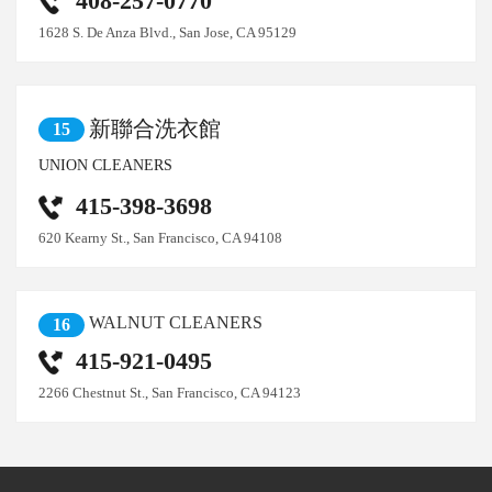
408-257-0770
1628 S. De Anza Blvd., San Jose, CA 95129
新聯合洗衣館
15
UNION CLEANERS
415-398-3698
620 Kearny St., San Francisco, CA 94108
WALNUT CLEANERS
16
415-921-0495
2266 Chestnut St., San Francisco, CA 94123