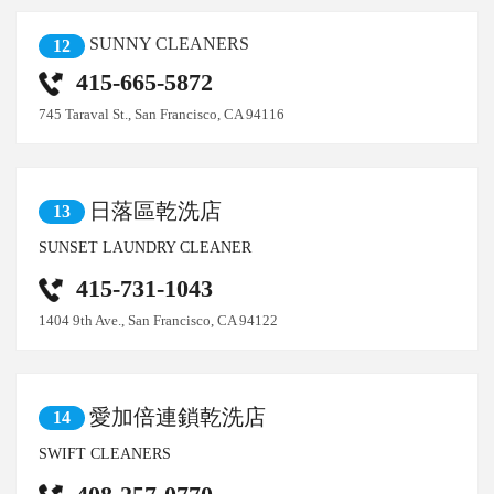
SUNNY CLEANERS
12
415-665-5872
745 Taraval St., San Francisco, CA 94116
日落區乾洗店
13
SUNSET LAUNDRY CLEANER
415-731-1043
1404 9th Ave., San Francisco, CA 94122
愛加倍連鎖乾洗店
14
SWIFT CLEANERS