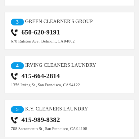
GREEN CLEARNER'S GROUP
3
650-620-9191
678 Ralston Ave., Belmont, CA 94002
IRVING CLEANERS LAUNDRY
4
415-664-2814
1356 Irving St., San Francisco, CA 94122
K.Y. CLEANERS LAUNDRY
5
415-989-8382
708 Sacramento St., San Francisco, CA 94108