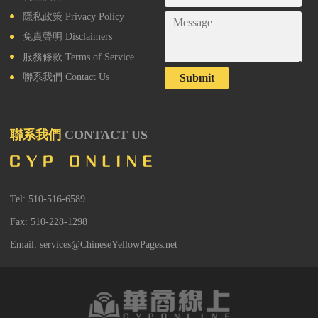
隱私政策
Privacy Policy
免責聲明
Disclaimers
服務條款
Terms of Service
Submit
聯系我們
Contact Us
聯系我們
CONTACT US
Tel: 510-516-6589
Fax: 510-228-1298
Email: services@ChineseYellowPages.net