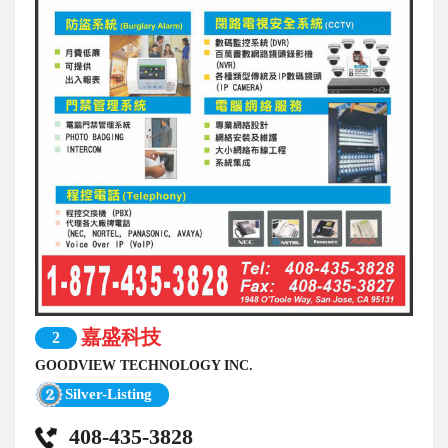
嘉盛科技
2
GOODVIEW TECHNOLOGY INC.
Silver-Listing
408-435-3828