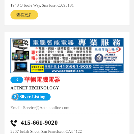
1948 O'Toole Way, San Jose, CA 95131
查看更多
華暢電腦電器
3
ACTNET TECHNOLOGY
Silver-Listing
Email:
Service@Actnetonline.com
415-661-9020
2207 Judah Street, San Francisco, CA 94122