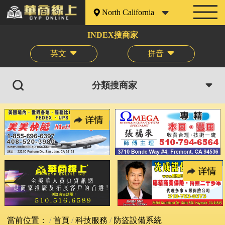
North California
INDEX搜商家
英文
拼音
分類搜商家
當前位置：
首頁
科技服務
防盜設備系統