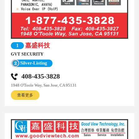
嘉盛科技
1
GVT SECURITY
Silver-Listing
408-435-3828
1948 O'Toole Way, San Jose, CA 95131
查看更多