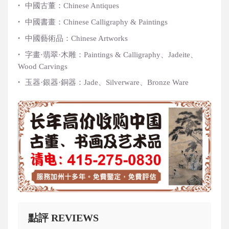
·
中國古董：Chinese Antiques
·
中國書畫：Chinese Calligraphy & Paintings
·
中國藝術品：Chinese Artworks
·
字畫·翡翠·木雕：Paintings & Calligraphy、Jadeite、
Wood Carvings
·
玉器·銀器·銅器：Jade、Silverware、Bronze Ware
點評 REVIEWS