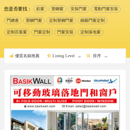
您是否要找：
鋁窗
塑鋼窗
安裝門窗
電動門窗安裝
門總會
塑鋼門窗
定制塑鋼門窗
鐵藝門窗定制
定制百葉窗
門窗定制
門窗安裝
定制落地窗
優質名錄推薦
Listing Level
排序