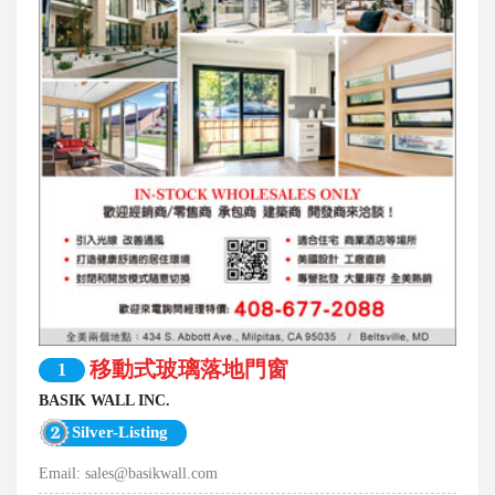
移動式玻璃落地門窗
1
BASIK WALL INC.
Silver-Listing
Email:
sales@basikwall.com