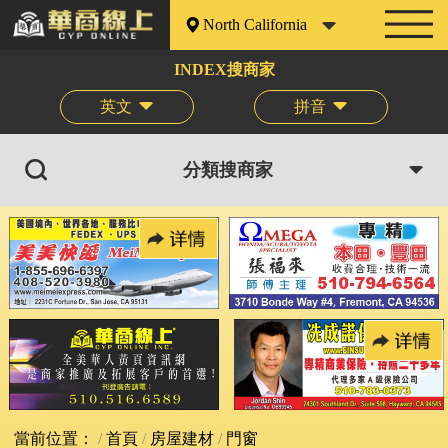
North California
INDEX搜商家
英文
拼音
分類搜商家
當前位置：
首頁
房屋建材
門窗