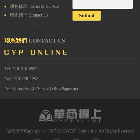
服務條款
Terms of Service
Submit
聯系我們
Contact Us
聯系我們
CONTACT US
Tel: 510-516-6589
Fax: 510-228-1298
Email: services@ChineseYellowPages.net
版權所有Copyright © 1987-2026 CYP Online Inc. All Rights Reserved