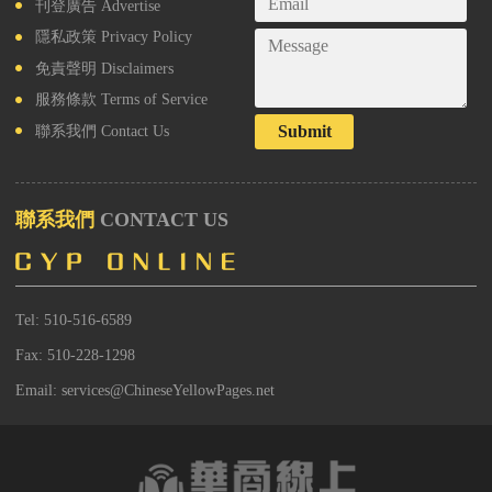
刊登廣告
Advertise
隱私政策
Privacy Policy
免責聲明
Disclaimers
服務條款
Terms of Service
Submit
聯系我們
Contact Us
聯系我們
CONTACT US
Tel: 510-516-6589
Fax: 510-228-1298
Email: services@ChineseYellowPages.net