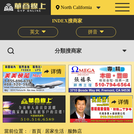
North California
INDEX搜商家
英文
拼音
分類搜商家
當前位置：
首頁
居家生活
服飾店